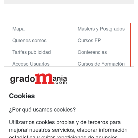
Mapa
Masters y Postgrados
Quienes somos
Cursos FP
Tarifas publicidad
Conferencias
Acceso Usuarios
Cursos de Formación
Acceso Centros
Oposiciones
SÍGUENOS EN:
Contactar
Cookies
Confidencialidad
¿Por qué usamos cookies?
Aviso legal
Utilizamos cookies propias y de terceros para
mejorar nuestros servicios, elaborar información
Copyleft
estadística y evitar repeticiones de anuncios