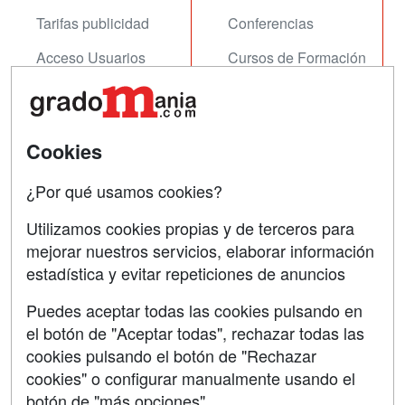
Tarifas publicidad
Conferencias
Acceso Usuarios
Cursos de Formación
Acceso Centros
Oposiciones
SÍGUENOS EN:
Contactar
Cookies
Confidencialidad
¿Por qué usamos cookies?
Aviso legal
Utilizamos cookies propias y de terceros para
mejorar nuestros servicios, elaborar información
Copyleft
estadística y evitar repeticiones de anuncios
Puedes aceptar todas las cookies pulsando en
el botón de "Aceptar todas", rechazar todas las
Grupo formazion:
cookies pulsando el botón de "Rechazar
cookies" o configurar manualmente usando el
botón de "más opciones"