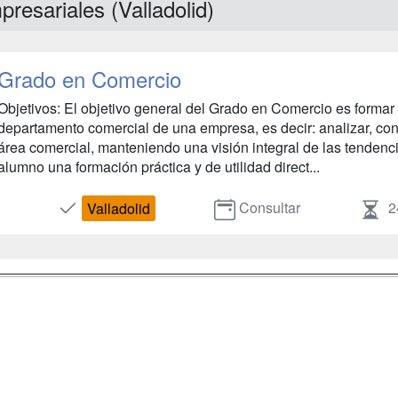
resariales (Valladolid)
Grado en Comercio
Objetivos: El objetivo general del Grado en Comercio es formar 
departamento comercial de una empresa, es decir: analizar, contr
área comercial, manteniendo una visión integral de las tendenc
alumno una formación práctica y de utilidad direct...
Consultar
2
Valladolid
a
Masters y
Contactar
Postgrados
enes somos
Confidenciali
Cursos FP
fas publicidad
Aviso legal
Conferencias