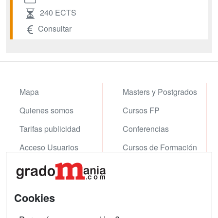
240 ECTS
Consultar
Mapa
Masters y Postgrados
Quienes somos
Cursos FP
Tarifas publicidad
Conferencias
Acceso Usuarios
Cursos de Formación
Acceso Centros
Oposiciones
SÍGUENOS EN:
Contactar
Cookies
Confidencialidad