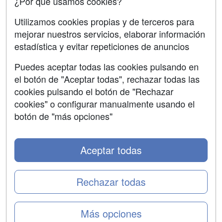
¿Por qué usamos cookies?
Aviso legal
Utilizamos cookies propias y de terceros para
Copyleft
mejorar nuestros servicios, elaborar información
estadística y evitar repeticiones de anuncios
Puedes aceptar todas las cookies pulsando en
el botón de "Aceptar todas", rechazar todas las
Grupo formazion:
cookies pulsando el botón de "Rechazar
cookies" o configurar manualmente usando el
botón de "más opciones"
Aceptar todas
Rechazar todas
Copyright 2000-2026 Formazion Web, S.L. - Calle
Más opciones
Fermín Caballero, 62 - 28034 Madrid Tel: 91 533 70 78