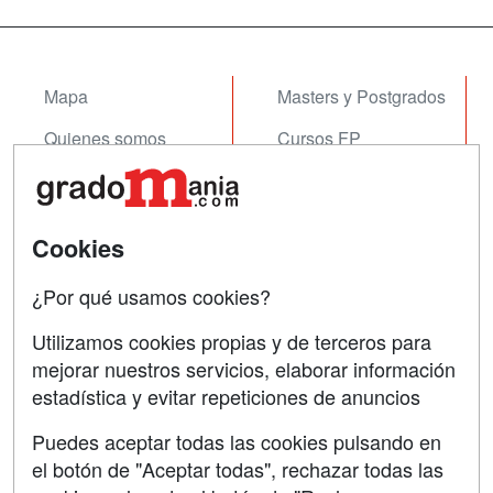
Mapa
Masters y Postgrados
Quienes somos
Cursos FP
Tarifas publicidad
Conferencias
Acceso Usuarios
Cursos de Formación
Cookies
Acceso Centros
Oposiciones
¿Por qué usamos cookies?
SÍGUENOS EN:
Contactar
Utilizamos cookies propias y de terceros para
mejorar nuestros servicios, elaborar información
Confidencialidad
estadística y evitar repeticiones de anuncios
Aviso legal
Puedes aceptar todas las cookies pulsando en
Copyleft
el botón de "Aceptar todas", rechazar todas las