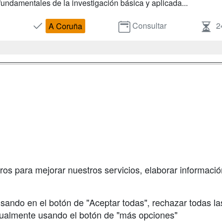
fundamentales de la investigación básica y aplicada...
Consultar
2
A Coruña
a
Masters y
Contactar
Postgrados
enes somos
Confidenciali
Cursos FP
fas publicidad
Aviso legal
Conferencias
so Usuarios
Copyleft
Cursos de
so Centros
Formación
ros para mejorar nuestros servicios, elaborar información
Oposiciones
sando en el botón de "Aceptar todas", rechazar todas la
nualmente usando el botón de "más opciones"