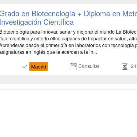
Grado en Biotecnología + Diploma en Met
Investigación Científica
Biotecnología para innovar, sanar y mejorar el mundo La Biote
rigor científico y criterio ético capaces de impactar en salud, 
Aprenderás desde el primer día en laboratorios con tecnología 
asignaturas en inglés que te acercan a la in...
Consultar
24
Madrid
a
Masters y
Contactar
Postgrados
enes somos
Confidenciali
Cursos FP
fas publicidad
Aviso legal
Conferencias
so Usuarios
Copyleft