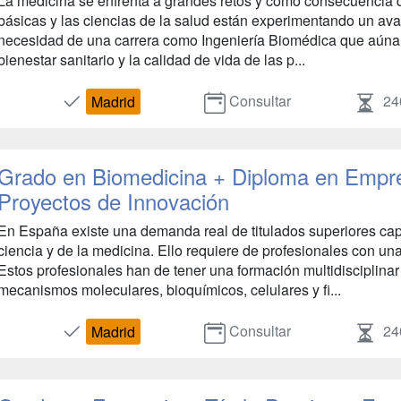
La medicina se enfrenta a grandes retos y como consecuencia de 
básicas y las ciencias de la salud están experimentando un ava
necesidad de una carrera como Ingeniería Biomédica que aúna e
bienestar sanitario y la calidad de vida de las p...
Consultar
24
Madrid
Grado en Biomedicina + Diploma en Empre
Proyectos de Innovación
En España existe una demanda real de titulados superiores cap
ciencia y de la medicina. Ello requiere de profesionales con un
Estos profesionales han de tener una formación multidisciplina
mecanismos moleculares, bioquímicos, celulares y fi...
Consultar
24
Madrid