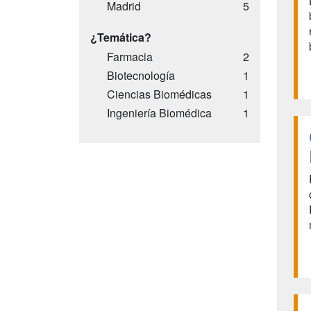
Madrid
5
¿Temática?
Farmacia
2
Biotecnología
1
Ciencias Biomédicas
1
Ingeniería Biomédica
1