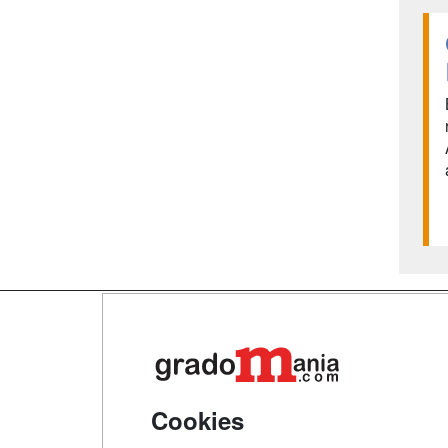
Map
Qui
Tari
Cookies
Acce