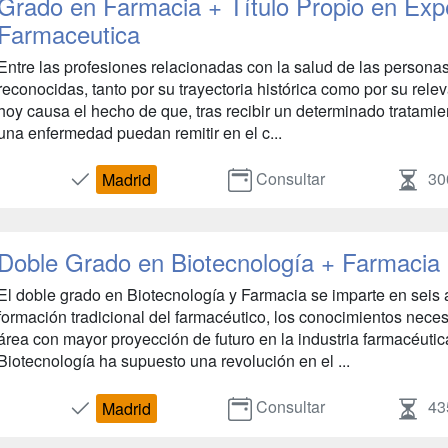
Grado en Farmacia + Título Propio en Exp
Farmaceutica
Entre las profesiones relacionadas con la salud de las persona
reconocidas, tanto por su trayectoria histórica como por su rele
hoy causa el hecho de que, tras recibir un determinado tratamie
una enfermedad puedan remitir en el c...
Consultar
30
Madrid
Doble Grado en Biotecnología + Farmacia
El doble grado en Biotecnología y Farmacia se imparte en seis 
formación tradicional del farmacéutico, los conocimientos neces
área con mayor proyección de futuro en la industria farmacéuti
Biotecnología ha supuesto una revolución en el ...
Consultar
43
Madrid