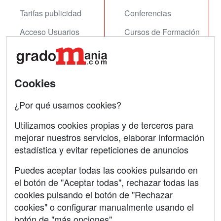
Tarifas publicidad
Conferencias
Acceso Usuarios
Cursos de Formación
Acceso Centros
Oposiciones
SÍGUENOS EN:
Contactar
Cookies
Confidencialidad
¿Por qué usamos cookies?
Aviso legal
Utilizamos cookies propias y de terceros para
mejorar nuestros servicios, elaborar información
Copyleft
estadística y evitar repeticiones de anuncios
Puedes aceptar todas las cookies pulsando en
el botón de "Aceptar todas", rechazar todas las
Grupo formazion:
cookies pulsando el botón de "Rechazar
cookies" o configurar manualmente usando el
botón de "más opciones"