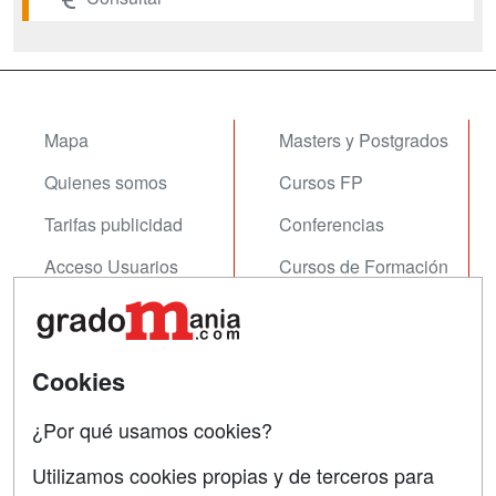
Mapa
Masters y Postgrados
Quienes somos
Cursos FP
Tarifas publicidad
Conferencias
Acceso Usuarios
Cursos de Formación
Acceso Centros
Oposiciones
SÍGUENOS EN:
Contactar
Cookies
Confidencialidad
¿Por qué usamos cookies?
Aviso legal
Utilizamos cookies propias y de terceros para