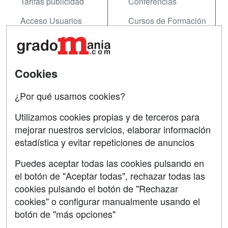
Tarifas publicidad
Conferencias
Acceso Usuarios
Cursos de Formación
Acceso Centros
Oposiciones
SÍGUENOS EN:
Contactar
Cookies
Confidencialidad
¿Por qué usamos cookies?
Aviso legal
Utilizamos cookies propias y de terceros para
Copyleft
mejorar nuestros servicios, elaborar información
estadística y evitar repeticiones de anuncios
Puedes aceptar todas las cookies pulsando en
el botón de "Aceptar todas", rechazar todas las
Grupo formazion:
cookies pulsando el botón de "Rechazar
cookies" o configurar manualmente usando el
botón de "más opciones"