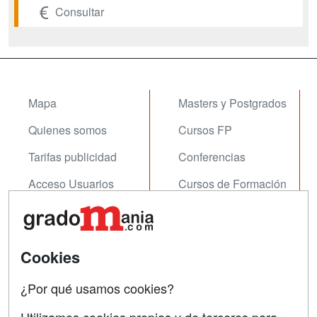
Consultar
Mapa
Masters y Postgrados
Quienes somos
Cursos FP
Tarifas publicidad
Conferencias
Acceso Usuarios
Cursos de Formación
Acceso Centros
Oposiciones
SÍGUENOS EN:
Contactar
Cookies
Confidencialidad
¿Por qué usamos cookies?
Aviso legal