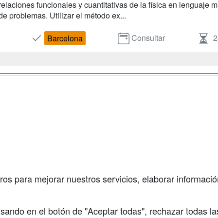
relaciones funcionales y cuantitativas de la física en lenguaje ma
de problemas. Utilizar el método ex...
Consultar
2
Barcelona
a
Masters y
Contactar
Postgrados
enes somos
Confidenciali
Cursos FP
fas publicidad
Aviso legal
Conferencias
so Usuarios
Copyleft
Cursos de
so Centros
Formación
ros para mejorar nuestros servicios, elaborar información
Oposiciones
sando en el botón de "Aceptar todas", rechazar todas la