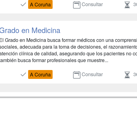
Consultar
3
A Coruña
Grado en Medicina
El Grado en Medicina busca formar médicos con una comprensión
sociales, adecuada para la toma de decisiones, el razonamiento 
atención clínica de calidad, asegurando que los pacientes no co
también busca formar profesionales que muestre...
Consultar
3
A Coruña
a
Masters y
Contactar
Postgrados
enes somos
Confidenciali
Cursos FP
fas publicidad
Aviso legal