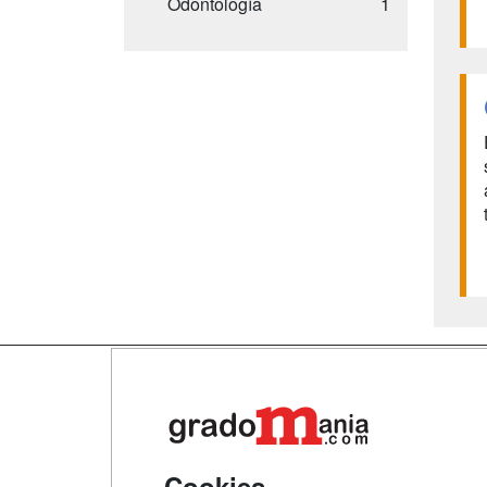
Odontología
1
Map
Qui
Tari
Cookies