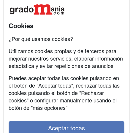
Acceso Centros
Oposiciones
SÍGUENOS EN:
Contactar
Cookies
Confidencialidad
¿Por qué usamos cookies?
Aviso legal
Utilizamos cookies propias y de terceros para
mejorar nuestros servicios, elaborar información
Copyleft
estadística y evitar repeticiones de anuncios
Puedes aceptar todas las cookies pulsando en
el botón de "Aceptar todas", rechazar todas las
Grupo formazion:
cookies pulsando el botón de "Rechazar
cookies" o configurar manualmente usando el
botón de "más opciones"
Aceptar todas