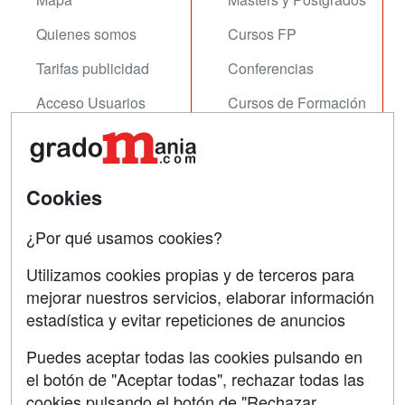
Quienes somos
Cursos FP
Tarifas publicidad
Conferencias
Acceso Usuarios
Cursos de Formación
Acceso Centros
Oposiciones
SÍGUENOS EN:
Contactar
Cookies
Confidencialidad
¿Por qué usamos cookies?
Aviso legal
Utilizamos cookies propias y de terceros para
Copyleft
mejorar nuestros servicios, elaborar información
estadística y evitar repeticiones de anuncios
Puedes aceptar todas las cookies pulsando en
el botón de "Aceptar todas", rechazar todas las
Grupo formazion:
cookies pulsando el botón de "Rechazar