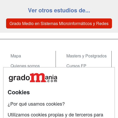
Ver otros estudios de...
Grado Medio en Sistemas Microinformáticos y Redes
Mapa
Masters y Postgrados
Quienes somos
Cursos FP
Tarifas publicidad
Conferencias
Acceso Usuarios
Cursos de Formación
Cookies
Acceso Centros
Oposiciones
¿Por qué usamos cookies?
SÍGUENOS EN:
Contactar
Utilizamos cookies propias y de terceros para