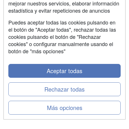
mejorar nuestros servicios, elaborar información
Confidencialidad
estadística y evitar repeticiones de anuncios
Aviso legal
Puedes aceptar todas las cookies pulsando en
Copyleft
el botón de "Aceptar todas", rechazar todas las
cookies pulsando el botón de "Rechazar
cookies" o configurar manualmente usando el
botón de "más opciones"
Grupo formazion:
Aceptar todas
Rechazar todas
Más opciones
Copyright 2000-2026 Formazion Web, S.L. - Calle