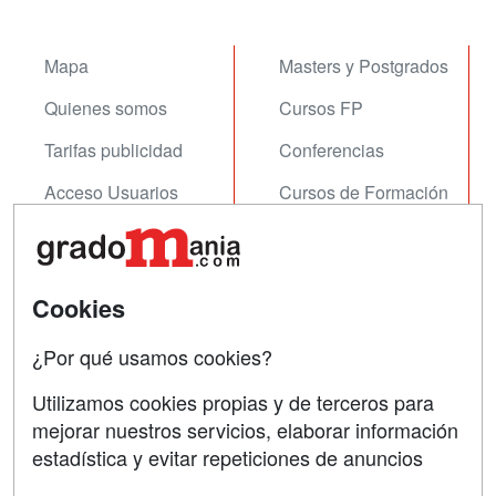
Mapa
Masters y Postgrados
Quienes somos
Cursos FP
Tarifas publicidad
Conferencias
Acceso Usuarios
Cursos de Formación
Acceso Centros
Oposiciones
SÍGUENOS EN:
Contactar
Cookies
Confidencialidad
¿Por qué usamos cookies?
Aviso legal
Utilizamos cookies propias y de terceros para
Copyleft
mejorar nuestros servicios, elaborar información
estadística y evitar repeticiones de anuncios