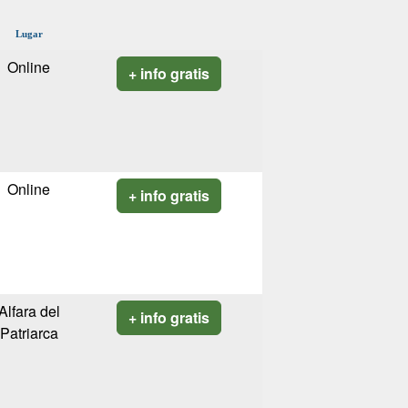
Lugar
Online
+ info gratis
Online
+ info gratis
Alfara del
+ info gratis
Patriarca