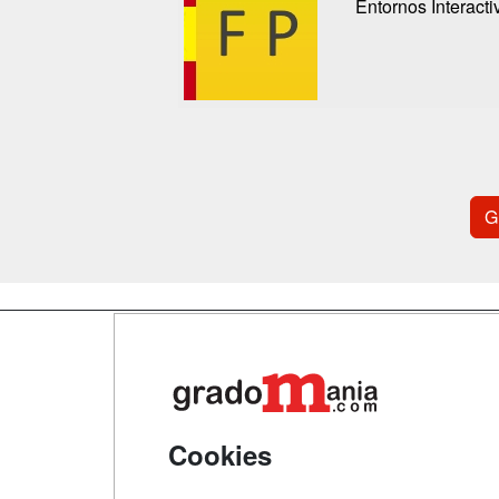
Entornos Interacti
G
Map
Qui
Tari
Cookies
Acce