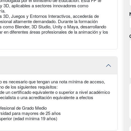
 homologada por el Ministerio de Educación. Esta FP te
 y 3D, aplicables a sectores innovadores como
ría.
es 3D, Juegos y Entornos Interactivos, accederás de
esional altamente demandado. Durante la formación
 como Blender, 3D Studio, Unity o Maya, desarrollando
r en diferentes áreas profesionales de la animación y los
o es necesario que tengan una nota mínima de acceso,
 de los siguientes requisitos:
de un certificado equivalente o superior a nivel académico
ecialista o una acreditación equivalente a efectos
ofesional de Grado Medio
rsidad para mayores de 25 años
uperior (edad mínima 19 años)