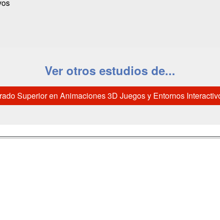
vos
Ver otros estudios de...
rado Superior en Animaciones 3D Juegos y Entornos Interactiv
a
Masters y
Contactar
Postgrados
enes somos
Confidenciali
Cursos FP
fas publicidad
Aviso legal
Conferencias
so Usuarios
Copyleft