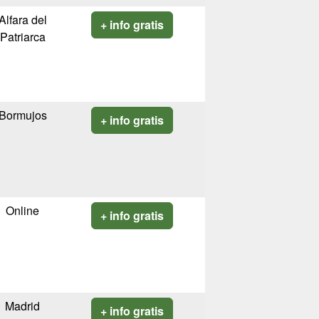
Alfara del
+ info gratis
Patriarca
Bormujos
+ info gratis
Online
+ info gratis
Madrid
+ info gratis