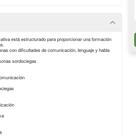
ativa está estructurado para proporcionar una formación
os.
sonas con dificultades de comunicación, lenguaje y habla
rsonas sordociegas
comunicación
ociegas
icación
va
os