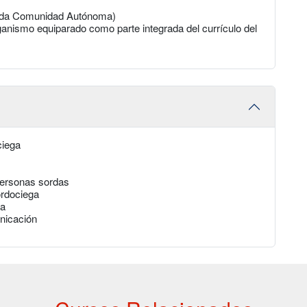
cada Comunidad Autónoma)
anismo equiparado como parte integrada del currículo del
ciega
personas sordas
ordociega
ga
nicación