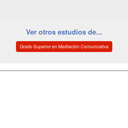
Ver otros estudios de...
Grado Superior en Mediación Comunicativa
a
Masters y
Contactar
Postgrados
enes somos
Confidenciali
Cursos FP
fas publicidad
Aviso legal
Conferencias
so Usuarios
Copyleft
Cursos de
so Centros
Formación