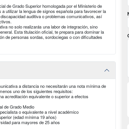
cial de Grado Superior homologada por el Ministerio de
 a utilizar la lengua de signos española para favorecer la
 discapacidad auditiva o problemas comunicativos, así
ctivos.
a no solo realizarás una labor de integración, sino
neral. Esta titulación oficial, te prepara para dominar la
ión de personas sordas, sordociegas o con dificultades
unicativa a distancia no necesitarán una nota mínima de
enos uno de los siguientes requisitos:
na acreditación equivalente o superior a efectos
nal de Grado Medio
pecialista o equivalente a nivel académico
uperior (edad mínima 19 años)
rsidad para mayores de 25 años