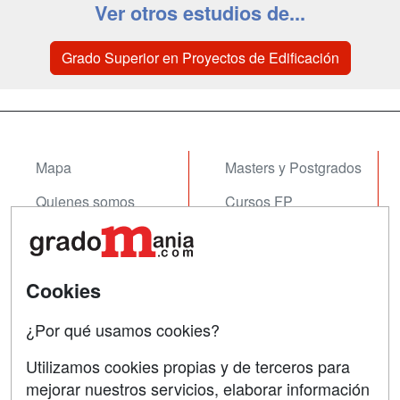
Ver otros estudios de...
Grado Superior en Proyectos de Edificación
Mapa
Masters y Postgrados
Quienes somos
Cursos FP
Tarifas publicidad
Conferencias
Acceso Usuarios
Cursos de Formación
Cookies
Acceso Centros
Oposiciones
¿Por qué usamos cookies?
SÍGUENOS EN:
Contactar
Utilizamos cookies propias y de terceros para
mejorar nuestros servicios, elaborar información
Confidencialidad