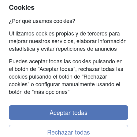
Cookies
Acceso Centros
Oposiciones
¿Por qué usamos cookies?
SÍGUENOS EN:
Contactar
Utilizamos cookies propias y de terceros para
mejorar nuestros servicios, elaborar información
Confidencialidad
estadística y evitar repeticiones de anuncios
Aviso legal
Puedes aceptar todas las cookies pulsando en
Copyleft
el botón de "Aceptar todas", rechazar todas las
cookies pulsando el botón de "Rechazar
cookies" o configurar manualmente usando el
botón de "más opciones"
Grupo formazion:
Aceptar todas
Rechazar todas