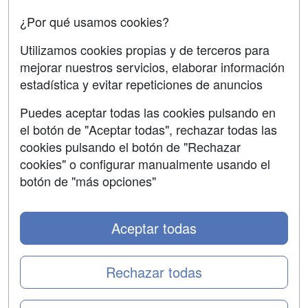
Acceso Centros
Oposiciones
¿Por qué usamos cookies?
SÍGUENOS EN:
Contactar
Utilizamos cookies propias y de terceros para
mejorar nuestros servicios, elaborar información
Confidencialidad
estadística y evitar repeticiones de anuncios
Aviso legal
Puedes aceptar todas las cookies pulsando en
Copyleft
el botón de "Aceptar todas", rechazar todas las
cookies pulsando el botón de "Rechazar
cookies" o configurar manualmente usando el
botón de "más opciones"
Grupo formazion:
Aceptar todas
Rechazar todas