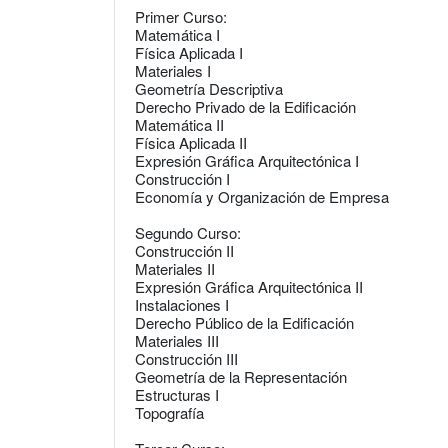
Primer Curso:
Matemática I
Física Aplicada I
Materiales I
Geometría Descriptiva
Derecho Privado de la Edificación
Matemática II
Física Aplicada II
Expresión Gráfica Arquitectónica I
Construcción I
Economía y Organización de Empresa
Segundo Curso:
Construcción II
Materiales II
Expresión Gráfica Arquitectónica II
Instalaciones I
Derecho Público de la Edificación
Materiales III
Construcción III
Geometría de la Representación
Estructuras I
Topografía