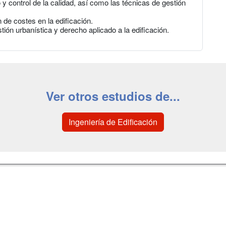
y control de la calidad, así como las técnicas de gestión
de costes en la edificación.
ión urbanística y derecho aplicado a la edificación.
Ver otros estudios de...
Ingeniería de Edificación
a
Masters y
Contactar
Postgrados
enes somos
Confidenciali
Cursos FP
fas publicidad
Aviso legal