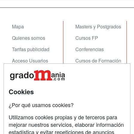
Mapa
Masters y Postgrados
Quienes somos
Cursos FP
Tarifas publicidad
Conferencias
Acceso Usuarios
Cursos de Formación
Acceso Centros
Oposiciones
SÍGUENOS EN:
Contactar
Cookies
Confidencialidad
¿Por qué usamos cookies?
Aviso legal
Utilizamos cookies propias y de terceros para
mejorar nuestros servicios, elaborar información
Copyleft
estadística y evitar repeticiones de anuncios