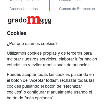
Acceso Usuarios
Cursos de Formación
Acceso Centros
Oposiciones
SÍGUENOS EN:
Contactar
Cookies
Confidencialidad
¿Por qué usamos cookies?
Aviso legal
Utilizamos cookies propias y de terceros para
mejorar nuestros servicios, elaborar información
Copyleft
estadística y evitar repeticiones de anuncios
Puedes aceptar todas las cookies pulsando en
el botón de "Aceptar todas", rechazar todas las
Grupo formazion:
cookies pulsando el botón de "Rechazar
cookies" o configurar manualmente usando el
botón de "más opciones"