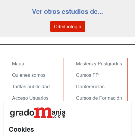
Ver otros estudios de...
Criminología
Mapa
Masters y Postgrados
Quienes somos
Cursos FP
Tarifas publicidad
Conferencias
Acceso Usuarios
Cursos de Formación
Acceso Centros
Oposiciones
SÍGUENOS EN:
Contactar
Cookies