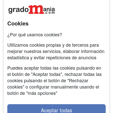
Acceso Centros
Oposiciones
SÍGUENOS EN:
Contactar
Cookies
Confidencialidad
¿Por qué usamos cookies?
Aviso legal
Utilizamos cookies propias y de terceros para
mejorar nuestros servicios, elaborar información
Copyleft
estadística y evitar repeticiones de anuncios
Puedes aceptar todas las cookies pulsando en
el botón de "Aceptar todas", rechazar todas las
Grupo formazion:
cookies pulsando el botón de "Rechazar
cookies" o configurar manualmente usando el
botón de "más opciones"
Aceptar todas