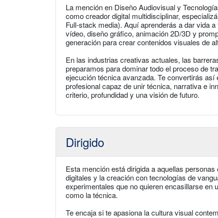
La mención en Diseño Audiovisual y Tecnologí
como creador digital multidisciplinar, especializ
Full-stack media). Aquí aprenderás a dar vida a 
vídeo, diseño gráfico, animación 2D/3D y prompt
generación para crear contenidos visuales de al
En las industrias creativas actuales, las barrera
preparamos para dominar todo el proceso de traba
ejecución técnica avanzada. Te convertirás así 
profesional capaz de unir técnica, narrativa e i
criterio, profundidad y una visión de futuro.
Dirigido
Esta mención está dirigida a aquellas personas 
digitales y la creación con tecnologías de vangu
experimentales que no quieren encasillarse en u
como la técnica.
Te encaja si te apasiona la cultura visual cont