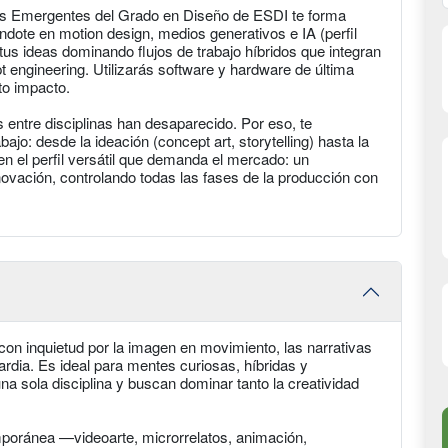
as Emergentes del Grado en Diseño de ESDI te forma
ándote en motion design, medios generativos e IA (perfil
tus ideas dominando flujos de trabajo híbridos que integran
 engineering. Utilizarás software y hardware de última
to impacto.
s entre disciplinas han desaparecido. Por eso, te
jo: desde la ideación (concept art, storytelling) hasta la
en el perfil versátil que demanda el mercado: un
nnovación, controlando todas las fases de la producción con
con inquietud por la imagen en movimiento, las narrativas
ardia. Es ideal para mentes curiosas, híbridas y
na sola disciplina y buscan dominar tanto la creatividad
emporánea —videoarte, microrrelatos, animación,