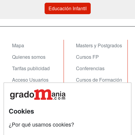
Educación Infantil
Mapa
Masters y Postgrados
Quienes somos
Cursos FP
Tarifas publicidad
Conferencias
Acceso Usuarios
Cursos de Formación
Acceso Centros
Oposiciones
SÍGUENOS EN:
Contactar
Cookies
Confidencialidad
¿Por qué usamos cookies?
Aviso legal