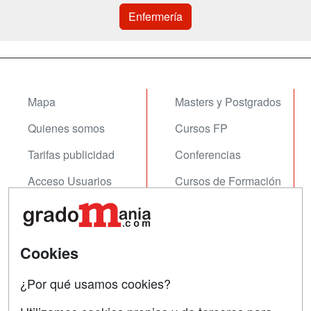
Enfermería
Mapa
Masters y Postgrados
Quienes somos
Cursos FP
Tarifas publicidad
Conferencias
Acceso Usuarios
Cursos de Formación
Acceso Centros
Oposiciones
SÍGUENOS EN:
Contactar
Cookies
Confidencialidad
¿Por qué usamos cookies?
Aviso legal