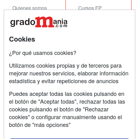
Quienes somos
Cursos FP
Tarifas publicidad
Conferencias
Acceso Usuarios
Cursos de Formación
Cookies
Acceso Centros
Oposiciones
¿Por qué usamos cookies?
SÍGUENOS EN:
Contactar
Utilizamos cookies propias y de terceros para
mejorar nuestros servicios, elaborar información
Confidencialidad
estadística y evitar repeticiones de anuncios
Aviso legal
Puedes aceptar todas las cookies pulsando en
Copyleft
el botón de "Aceptar todas", rechazar todas las
cookies pulsando el botón de "Rechazar
cookies" o configurar manualmente usando el
botón de "más opciones"
Grupo formazion: