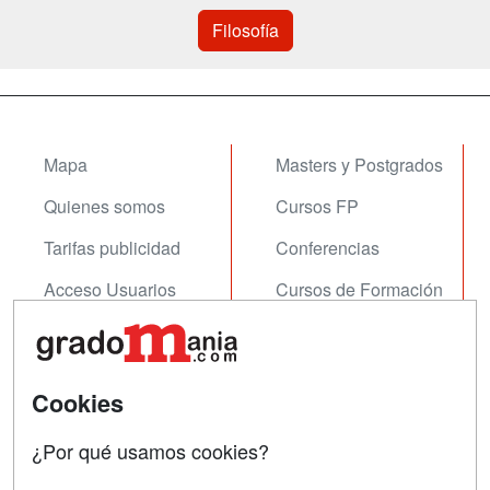
Filosofía
Mapa
Masters y Postgrados
Quienes somos
Cursos FP
Tarifas publicidad
Conferencias
Acceso Usuarios
Cursos de Formación
Acceso Centros
Oposiciones
SÍGUENOS EN:
Contactar
Cookies
Confidencialidad
¿Por qué usamos cookies?
Aviso legal