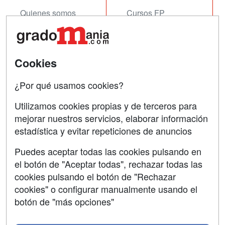
Quienes somos
Cursos FP
Tarifas publicidad
Conferencias
Acceso Usuarios
Cursos de Formación
Cookies
Acceso Centros
Oposiciones
¿Por qué usamos cookies?
SÍGUENOS EN:
Contactar
Utilizamos cookies propias y de terceros para
mejorar nuestros servicios, elaborar información
Confidencialidad
estadística y evitar repeticiones de anuncios
Aviso legal
Puedes aceptar todas las cookies pulsando en
Copyleft
el botón de "Aceptar todas", rechazar todas las
cookies pulsando el botón de "Rechazar
cookies" o configurar manualmente usando el
botón de "más opciones"
Grupo formazion: