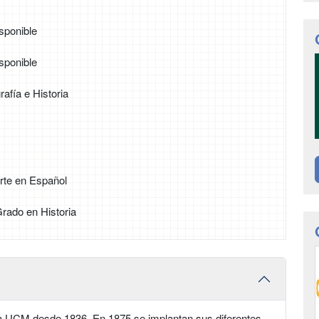
sponible
sponible
afía e Historia
rte en Español
Grado en Historia
n la UCM desde 1836. En 1875 se implantan sus diferentes