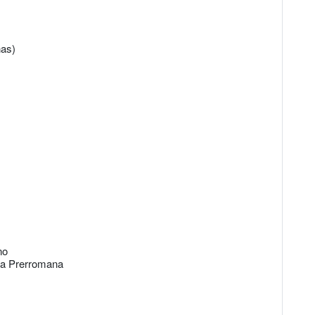
nas)
no
ica Prerromana