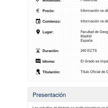
Modalidad:
Información no di
Precio:
Información no di
Comienzo:
Facultad de Geogr
Lugar:
Madrid
España
240 ECTS
Duración:
El Grado se impa
Idioma:
Título Oficial de 
Titulación:
Presentación
Los estudios de historia se institucionalizan e