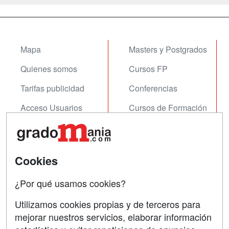
Mapa
Masters y Postgrados
Quienes somos
Cursos FP
Tarifas publicidad
Conferencias
Acceso Usuarios
Cursos de Formación
Acceso Centros
Oposiciones
SÍGUENOS EN:
Contactar
Cookies
Confidencialidad
¿Por qué usamos cookies?
Aviso legal
Utilizamos cookies propias y de terceros para
mejorar nuestros servicios, elaborar información
Copyleft