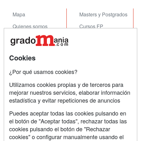
Mapa
Masters y Postgrados
Quienes somos
Cursos FP
Tarifas publicidad
Conferencias
Acceso Usuarios
Cursos de Formación
Cookies
Acceso Centros
Oposiciones
¿Por qué usamos cookies?
SÍGUENOS EN:
Contactar
Utilizamos cookies propias y de terceros para
mejorar nuestros servicios, elaborar información
Confidencialidad
estadística y evitar repeticiones de anuncios
Aviso legal
Puedes aceptar todas las cookies pulsando en
Copyleft
el botón de "Aceptar todas", rechazar todas las
cookies pulsando el botón de "Rechazar
cookies" o configurar manualmente usando el