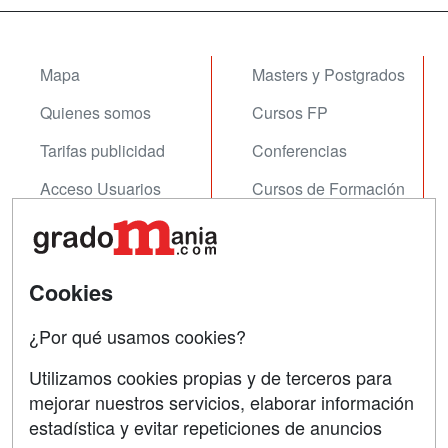
Mapa
Masters y Postgrados
Quienes somos
Cursos FP
Tarifas publicidad
Conferencias
Acceso Usuarios
Cursos de Formación
Acceso Centros
Oposiciones
SÍGUENOS EN:
Contactar
Cookies
Confidencialidad
¿Por qué usamos cookies?
Aviso legal
Utilizamos cookies propias y de terceros para
mejorar nuestros servicios, elaborar información
Copyleft
estadística y evitar repeticiones de anuncios