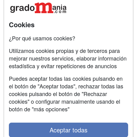
Acceso Centros
Oposiciones
SÍGUENOS EN:
Contactar
Cookies
Confidencialidad
¿Por qué usamos cookies?
Aviso legal
Utilizamos cookies propias y de terceros para
mejorar nuestros servicios, elaborar información
Copyleft
estadística y evitar repeticiones de anuncios
Puedes aceptar todas las cookies pulsando en
el botón de "Aceptar todas", rechazar todas las
Grupo formazion:
cookies pulsando el botón de "Rechazar
cookies" o configurar manualmente usando el
botón de "más opciones"
Aceptar todas