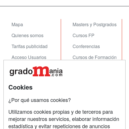
Mapa
Masters y Postgrados
Quienes somos
Cursos FP
Tarifas publicidad
Conferencias
Acceso Usuarios
Cursos de Formación
Acceso Centros
Oposiciones
SÍGUENOS EN:
Contactar
Cookies
Confidencialidad
¿Por qué usamos cookies?
Aviso legal
Utilizamos cookies propias y de terceros para
mejorar nuestros servicios, elaborar información
Copyleft
estadística y evitar repeticiones de anuncios