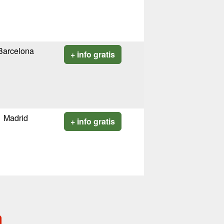
Barcelona
+ info gratis
Madrid
+ info gratis