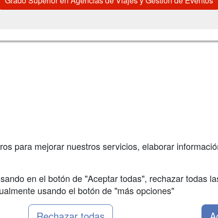
Grado Superior en Agencias de Viajes y Gestión de Eventos
a
Masters y
Contactar
Postgrados
enes somos
Confidenciali
Cursos FP
fas publicidad
Aviso legal
Conferencias
so Usuarios
Copyleft
Cursos de
so Centros
Formación
ros para mejorar nuestros servicios, elaborar información
Oposiciones
sando en el botón de "Aceptar todas", rechazar todas la
nualmente usando el botón de "más opciones"
Rechazar todas
A