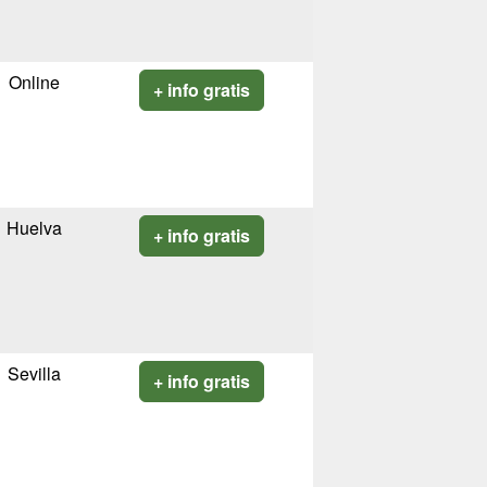
Online
+ info gratis
Huelva
+ info gratis
Sevilla
+ info gratis