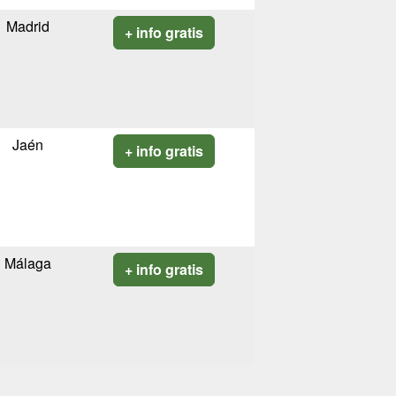
Madrid
+ info gratis
Jaén
+ info gratis
Málaga
+ info gratis