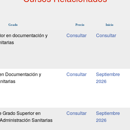
Grado
Precio
Inicio
ior en documentación y
itarias
 en Documentación y
Septiembre
nitarias
2026
e Grado Superior en
Septiembre
dministración Sanitarias
2026