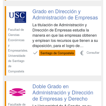
económica, historia económica, etc),
formación jurídica y social (derecho,
Grado en Dirección y
sociología, etc) y fo...
Administración de Empresas
La titulación de Administración y
Facultad de
Dirección de Empresas estudia la
Ciencias
manera en que las empresas obtienen
Económicas
y emplean los recursos que tienen a su
y
disposición, para el logro de
Empresariales.
determinados fines y objetivos. Atiende,
Consultar
Santiago de Compostela
Universidade
por lo tanto, a la manera en que se
de Santiago
gestionan los recursos, procesos y
de
resultados de sus actividades. El Grado
Compostela
en Administración y Dir...
Doble Grado en
Administración y Dirección
de Empresas y Derecho
Facultade de
La Universidad de A Coruña, en su