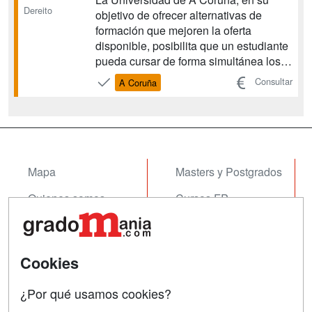
Dereito
objetivo de ofrecer alternativas de
formación que mejoren la oferta
disponible, posibilita que un estudiante
pueda cursar de forma simultánea los
estudios de Grado en Derecho y Grado
Consultar
A Coruña
en Administración y Dirección de
Empresas, mediante la propuesta de un
programa conjunto elaborado por las
Facultades de Derecho y de...
Mapa
Masters y Postgrados
Quienes somos
Cursos FP
Tarifas publicidad
Conferencias
Acceso Usuarios
Cursos de Formación
Cookies
Acceso Centros
Oposiciones
¿Por qué usamos cookies?