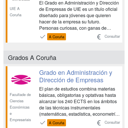
El Grado en Administración y Dirección
UIE A
de Empresas de UIE es un título oficial
Coruña
diseñado para jóvenes que quieren
hacer de la empresa su futuro.
Personas curiosas, con ganas de
aprender y asumir retos. Con capacidad
Consultar
A Coruña
de adaptación a los cambios, que
sepan trabajar en equipo y que
busquen una formación universitaria
Grados A Coruña
diferente. Dado que UIE es una u...
Grado en Administración y
Dirección de Empresas
El plan de estudios combina materias
Facultade de
básicas, obligatorias y optativas hasta
Ciencias
alcanzar los 240 ECTS en los ámbitos
Económicas
de las técnicas instrumentales
e
(matemáticas, estadística, econometría,
Empresariais
etc), formación económica (teoría micro
Consultar
A Coruña
y macroeconómica, estructura