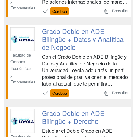
y
Relaciones Internacionales, de manera
Empresariales
que al finalizar tus estudios dispondrás
Consultar
Córdoba
de dos titulaciones superiores y una
amplia formación con la que podrás
ampliar tu horizonte profesional. El
Grado Doble en ADE
itinerario de estudios...
Bilingüe + Datos y Analítica
de Negocio
Facultad de
Con el Grado Doble en ADE Bilingüe y
Ciencias
Datos y Analítica de Negocio de la
Económicas
Universidad Loyola adquirirás un perfil
y
profesional de gran valor en el mercado
Empresariales
laboral actual, que te permitirá
combinar los conocimientos en ciencias
Consultar
Córdoba
económicas y financieras, la
contabilidad o el marketing con la
especialización en análisis de datos.
Grado Doble en ADE
Sectores como la ban...
Bilingüe + Derecho
Estudiar el Doble Grado en ADE
Facultad de