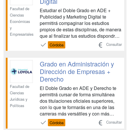
Digital
Facultad de
Estudiar el Doble Grado en ADE +
Ciencias
Publicidad y Marketing Digital te
Económicas
permitirá compaginar los estudios
y
propios de estas disciplinas, de manera
Empresariales
que al finalizar tus estudios dispondrás
de dos titulaciones superiores y una
Consultar
Córdoba
amplia formación con la que podrás
ampliar tu horizonte profesional. Se
trata de una formación que integra dos
Grado en Administración y
ámbitos, el de la em...
Dirección de Empresas +
Derecho
Facultad de
El Doble Grado en ADE y Derecho te
Ciencias
permitirá cursar de forma simultánea
Jurídicas y
dos titulaciones oficiales superiores,
Políticas
con lo que te formarás en una de las
carreras más versátiles y con más
opciones profesionales. Estudiar el
Consultar
Córdoba
Doble Grado en ADE + Derecho te