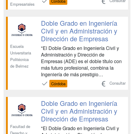
Consultar
Córdoba
Empresariales
conocimientos y de las competencias
necesarias para afrontar, con solvencia,
el cumplimiento del núcleo esencial de
Doble Grado en Ingeniería
las funcione...
Civil y en Administración y
Dirección de Empresas
Escuela
"El Doble Grado en Ingeniería Civil y
Universitaria
Administración y Dirección de
Politécnica
Empresas (ADE) es el doble título con
de Belmez
más futuro profesional, combina la
Ingeniería de más prestigio
Internacional y reconocimiento social,
Consultar
Córdoba
con los estudios de ADE, que son los
que presentan una mayor salida laboral
y demanda. Se imparte en colaboración
Doble Grado en Ingeniería
con la Facultad de Derech...
Civil y en Administración y
Dirección de Empresas
Facultad de
"El Doble Grado en Ingeniería Civil y
Derecho y