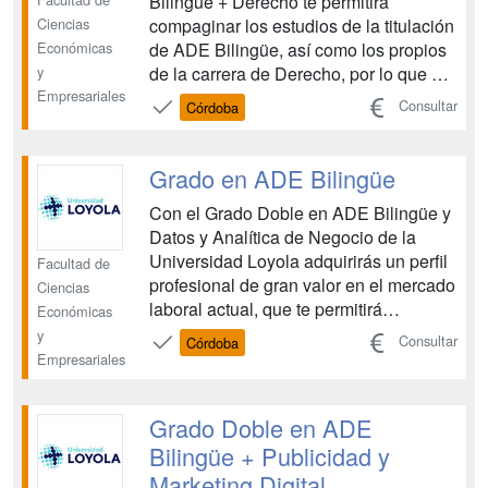
Bilingüe + Derecho te permitirá
Ciencias
compaginar los estudios de la titulación
Económicas
de ADE Bilingüe, así como los propios
y
de la carrera de Derecho, por lo que al
Empresariales
finalizar tus estudios dispondrás de dos
Consultar
Córdoba
titulaciones superiores y una amplia
formación que te abrirá las puertas del
mercado laboral internacional. El
Grado en ADE Bilingüe
itinerario de...
Con el Grado Doble en ADE Bilingüe y
Datos y Analítica de Negocio de la
Universidad Loyola adquirirás un perfil
Facultad de
profesional de gran valor en el mercado
Ciencias
laboral actual, que te permitirá
Económicas
combinar los conocimientos en ciencias
y
Consultar
Córdoba
económicas y financieras, la
Empresariales
contabilidad o el marketing con la
especialización en análisis de datos....
Grado Doble en ADE
Bilingüe + Publicidad y
Marketing Digital