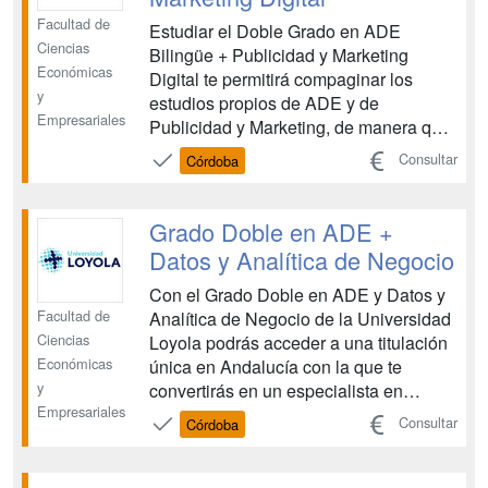
Facultad de
Estudiar el Doble Grado en ADE
Ciencias
Bilingüe + Publicidad y Marketing
Económicas
Digital te permitirá compaginar los
y
estudios propios de ADE y de
Empresariales
Publicidad y Marketing, de manera que
al finalizar tus estudios dispondrás de
Consultar
Córdoba
dos titulaciones superiores y una
amplia formación con la que podrás
ampliar tu horizonte profesional. Se
Grado Doble en ADE +
trata de una formación que integra d...
Datos y Analítica de Negocio
Con el Grado Doble en ADE y Datos y
Facultad de
Analítica de Negocio de la Universidad
Ciencias
Loyola podrás acceder a una titulación
Económicas
única en Andalucía con la que te
y
convertirás en un especialista en
Empresariales
análisis de datos, un perfil profesional
Consultar
Córdoba
de gran valor en el mercado laboral
actual. Pero, además, serás capaz de
aplicar estos conocimientos en