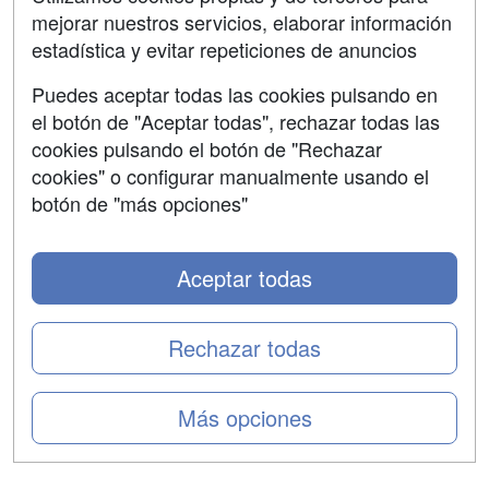
mejorar nuestros servicios, elaborar información
Confidencialidad
estadística y evitar repeticiones de anuncios
Aviso legal
Puedes aceptar todas las cookies pulsando en
Copyleft
el botón de "Aceptar todas", rechazar todas las
cookies pulsando el botón de "Rechazar
cookies" o configurar manualmente usando el
botón de "más opciones"
Grupo formazion:
Aceptar todas
Rechazar todas
Más opciones
Copyright 2000-2026 Formazion Web, S.L. - Calle