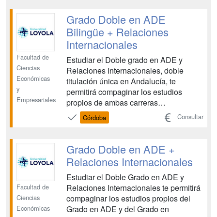
permitirá compaginar los estudios
propios de la titulación de
Grado Doble en ADE
Administración y Dirección de Empre...
Bilingüe + Relaciones
Internacionales
Facultad de
Estudiar el Doble grado en ADE y
Ciencias
Relaciones Internacionales, doble
Económicas
titulación única en Andalucía, te
y
permitirá compaginar los estudios
Empresariales
propios de ambas carreras
universitarias, de manera que al
Consultar
Córdoba
finalizar tus estudios dispondrás de dos
titulaciones superiores y una amplia
formación con la que podrás ampliar tu
Grado Doble en ADE +
horizonte profesional. El itinerario...
Relaciones Internacionales
Estudiar el Doble Grado en ADE y
Facultad de
Relaciones Internacionales te permitirá
Ciencias
compaginar los estudios propios del
Económicas
Grado en ADE y del Grado en