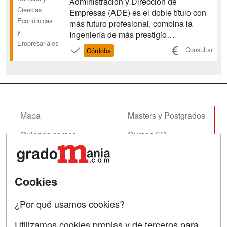
Administración y Dirección de
Ciencias
Empresas (ADE) es el doble título con
Económicas
más futuro profesional, combina la
y
Ingeniería de más prestigio
Empresariales
Internacional y reconocimiento social,
Consultar
Córdoba
con los estudios de ADE, que son los
que presentan una mayor salida laboral
y demanda. Se imparte en colaboración
con la Facultad de Derech...
Mapa
Masters y Postgrados
Quienes somos
Cursos FP
Tarifas publicidad
Conferencias
Acceso Usuarios
Cursos de Formación
Cookies
Acceso Centros
Oposiciones
¿Por qué usamos cookies?
SÍGUENOS EN:
Contactar
Utilizamos cookies propias y de terceros para