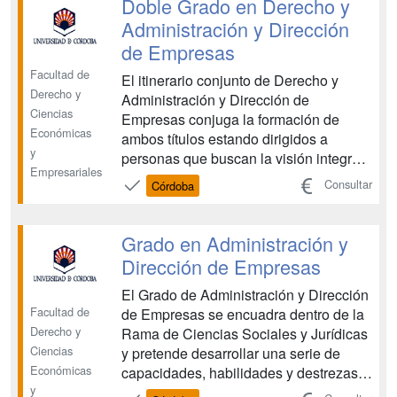
Doble Grado en Derecho y
diferentes áreas como la...
Administración y Dirección
de Empresas
Facultad de
El itinerario conjunto de Derecho y
Derecho y
Administración y Dirección de
Ciencias
Empresas conjuga la formación de
Económicas
ambos títulos estando dirigidos a
y
personas que buscan la visión integral
Empresariales
de la problemática del Derecho y la
Consultar
Córdoba
Economía. Con el estudio de ambos
gardos se consigue una sólida base de
formación jurídica y el conocimiento de
Grado en Administración y
los problemas económicos, la g...
Dirección de Empresas
El Grado de Administración y Dirección
Facultad de
de Empresas se encuadra dentro de la
Derecho y
Rama de Ciencias Sociales y Jurídicas
Ciencias
y pretende desarrollar una serie de
Económicas
capacidades, habilidades y destrezas
y
que doten a los estudiantes de los