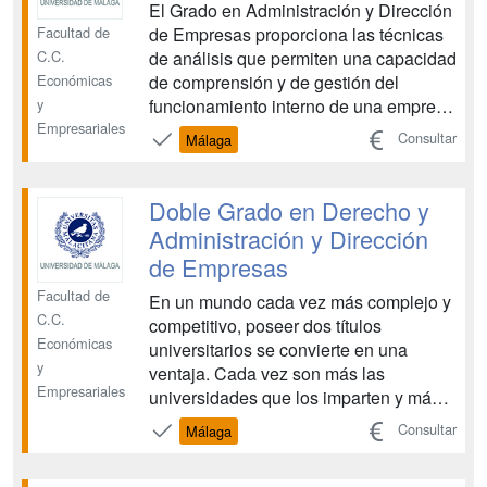
El Grado en Administración y Dirección
Facultad de
de Empresas proporciona las técnicas
C.C.
de análisis que permiten una capacidad
Económicas
de comprensión y de gestión del
y
funcionamiento interno de una empresa
Empresariales
y de sus relaciones con los mercados....
Consultar
Málaga
Doble Grado en Derecho y
Administración y Dirección
de Empresas
Facultad de
En un mundo cada vez más complejo y
C.C.
competitivo, poseer dos títulos
Económicas
universitarios se convierte en una
y
ventaja. Cada vez son más las
Empresariales
universidades que los imparten y más
los alumnos que, a pesar del esfuerzo
Consultar
Málaga
que supone, los cursan. El sector de la
empresa y el mundo jurídico son