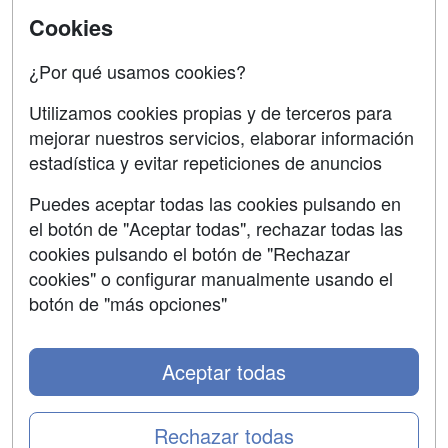
Acceso Usuarios
Cursos de Formación
Cookies
Acceso Centros
Oposiciones
¿Por qué usamos cookies?
SÍGUENOS EN:
Contactar
Utilizamos cookies propias y de terceros para
mejorar nuestros servicios, elaborar información
Confidencialidad
estadística y evitar repeticiones de anuncios
Aviso legal
Puedes aceptar todas las cookies pulsando en
Copyleft
el botón de "Aceptar todas", rechazar todas las
cookies pulsando el botón de "Rechazar
cookies" o configurar manualmente usando el
botón de "más opciones"
Grupo formazion:
Aceptar todas
Rechazar todas