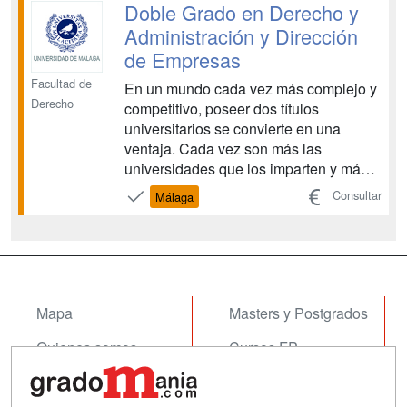
inseparables; se necesitan y se
Doble Grado en Derecho y
complementan mutuamente. De ahí el
Administración y Dirección
éxi...
de Empresas
Facultad de
En un mundo cada vez más complejo y
Derecho
competitivo, poseer dos títulos
universitarios se convierte en una
ventaja. Cada vez son más las
universidades que los imparten y más
los alumnos que, a pesar del esfuerzo
Consultar
Málaga
que supone, los cursan. El sector de la
empresa y el mundo jurídico son
inseparables; se necesitan y se
complementan mutuamente. De ahí el
éxi...
Mapa
Masters y Postgrados
Quienes somos
Cursos FP
Tarifas publicidad
Conferencias