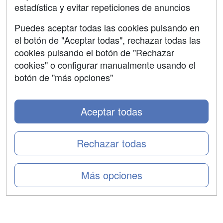
estadística y evitar repeticiones de anuncios
Aviso legal
Puedes aceptar todas las cookies pulsando en
Copyleft
el botón de "Aceptar todas", rechazar todas las
cookies pulsando el botón de "Rechazar
cookies" o configurar manualmente usando el
botón de "más opciones"
Grupo formazion:
Aceptar todas
Rechazar todas
Más opciones
Copyright 2000-2026 Formazion Web, S.L. - Calle
Fermín Caballero, 62 - 28034 Madrid Tel: 91 533 70 78