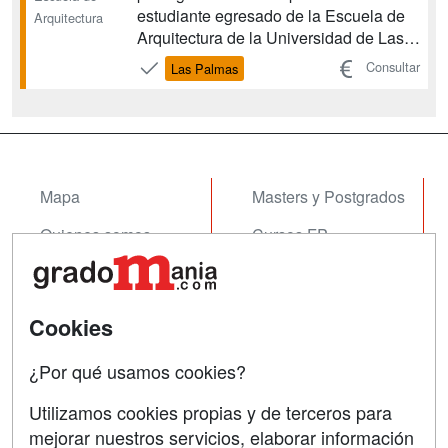
estudiante egresado de la Escuela de
Arquitectura
Arquitectura de la Universidad de Las
Palmas de Gran Canaria será capaz de
Consultar
Las Palmas
resolver adecuadamente un proyecto
arquitectónico y/o urbano, mediante la
integración y valoración de variables
del entorno fís...
Mapa
Masters y Postgrados
Quienes somos
Cursos FP
Tarifas publicidad
Conferencias
Acceso Usuarios
Cursos de Formación
Cookies
Acceso Centros
Oposiciones
¿Por qué usamos cookies?
SÍGUENOS EN:
Contactar
Utilizamos cookies propias y de terceros para
mejorar nuestros servicios, elaborar información
Confidencialidad