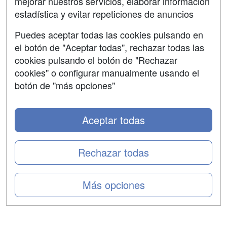
mejorar nuestros servicios, elaborar información
Confidencialidad
estadística y evitar repeticiones de anuncios
Aviso legal
Puedes aceptar todas las cookies pulsando en
Copyleft
el botón de "Aceptar todas", rechazar todas las
cookies pulsando el botón de "Rechazar
cookies" o configurar manualmente usando el
botón de "más opciones"
Grupo formazion:
Aceptar todas
Rechazar todas
Más opciones
Copyright 2000-2026 Formazion Web, S.L. - Calle