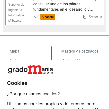
constituir uno de los pilares
Superior de
fundamentales en el desarrollo y
Ingeniería
avance científico en amplios sectores
Informática
Consultar
Albacete
relacionados con la agroalimentación,
(Albacete)
el medio ambiente y la producción
industrial. Su carácter multidisciplinar y
horizontal hace nece...
Mapa
Masters y Postgrados
Quienes somos
Cursos FP
Tarifas publicidad
Conferencias
Acceso Usuarios
Cursos de Formación
Cookies
Acceso Centros
Oposiciones
¿Por qué usamos cookies?
SÍGUENOS EN:
Contactar
Utilizamos cookies propias y de terceros para