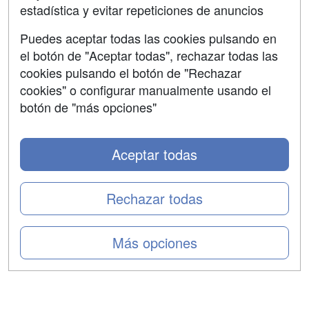
estadística y evitar repeticiones de anuncios
Aviso legal
Puedes aceptar todas las cookies pulsando en
Copyleft
el botón de "Aceptar todas", rechazar todas las
cookies pulsando el botón de "Rechazar
cookies" o configurar manualmente usando el
botón de "más opciones"
Grupo formazion:
Aceptar todas
Rechazar todas
Más opciones
Copyright 2000-2026 Formazion Web, S.L. - Calle
Fermín Caballero, 62 - 28034 Madrid Tel: 91 533 70 78