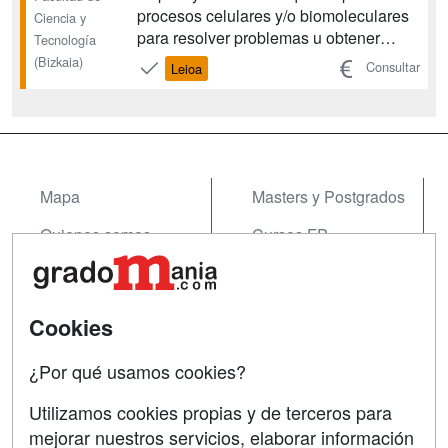
procesos celulares y/o biomoleculares
Ciencia y
para resolver problemas u obtener
Tecnología
productos de valor añadido a escala
(Bizkaia)
Consultar
Leioa
industrial. El Grado en Biotecnología
resulta, fundamentalmente, de la
integración de las Biociencias
Moleculares con la Ingeniería. Te apo...
Mapa
Masters y Postgrados
Quienes somos
Cursos FP
Tarifas publicidad
Conferencias
Acceso Usuarios
Cursos de Formación
Cookies
Acceso Centros
Oposiciones
¿Por qué usamos cookies?
SÍGUENOS EN:
Contactar
Utilizamos cookies propias y de terceros para
mejorar nuestros servicios, elaborar información
Confidencialidad