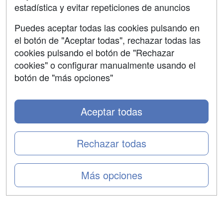
estadística y evitar repeticiones de anuncios
Aviso legal
Puedes aceptar todas las cookies pulsando en
Copyleft
el botón de "Aceptar todas", rechazar todas las
cookies pulsando el botón de "Rechazar
cookies" o configurar manualmente usando el
botón de "más opciones"
Grupo formazion:
Aceptar todas
Rechazar todas
Más opciones
Copyright 2000-2026 Formazion Web, S.L. - Calle
Fermín Caballero, 62 - 28034 Madrid Tel: 91 533 70 78