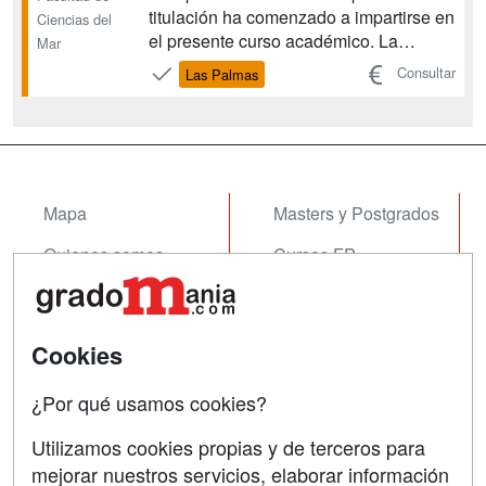
titulación ha comenzado a impartirse en
Ciencias del
el presente curso académico. La
Mar
implantación del Grado se realiza curso
Consultar
Las Palmas
a curso....
Mapa
Masters y Postgrados
Quienes somos
Cursos FP
Tarifas publicidad
Conferencias
Acceso Usuarios
Cursos de Formación
Cookies
Acceso Centros
Oposiciones
¿Por qué usamos cookies?
SÍGUENOS EN:
Contactar
Utilizamos cookies propias y de terceros para
mejorar nuestros servicios, elaborar información
Confidencialidad