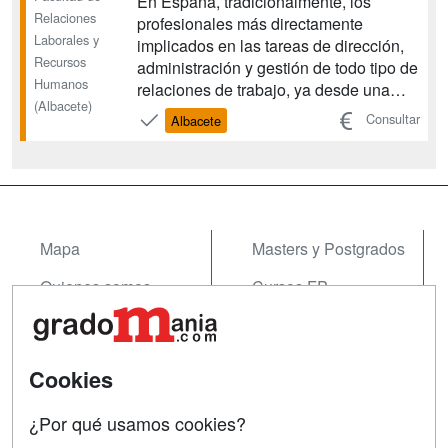
En España, tradicionalmente, los
Relaciones
profesionales más directamente
Laborales y
implicados en las tareas de dirección,
Recursos
administración y gestión de todo tipo de
Humanos
relaciones de trabajo, ya desde una
(Albacete)
perspectiva pública, ya desde una
Consultar
Albacete
perspectiva empresarial o privada, han
sido formados universitariamente por
medio, sobre todo, de la Diplomatura de
Relaciones Laborales...
Mapa
Masters y Postgrados
Quienes somos
Cursos FP
Tarifas publicidad
Conferencias
Acceso Usuarios
Cursos de Formación
Cookies
Acceso Centros
Oposiciones
¿Por qué usamos cookies?