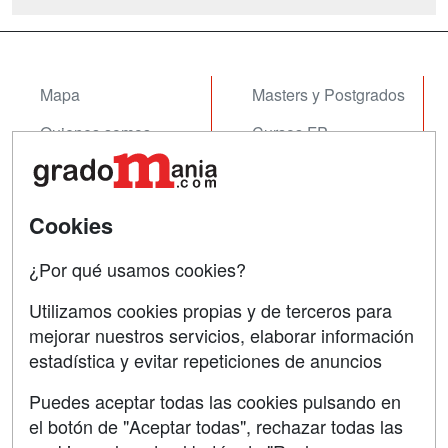
integran en la rama de conocimiento de
Ciencias Jurídicas y Sociales y resultan
complementarios ...
Mapa
Masters y Postgrados
Quienes somos
Cursos FP
Tarifas publicidad
Conferencias
Acceso Usuarios
Cursos de Formación
Cookies
Acceso Centros
Oposiciones
¿Por qué usamos cookies?
SÍGUENOS EN:
Contactar
Utilizamos cookies propias y de terceros para
mejorar nuestros servicios, elaborar información
Confidencialidad
estadística y evitar repeticiones de anuncios
Aviso legal
Puedes aceptar todas las cookies pulsando en
Copyleft
el botón de "Aceptar todas", rechazar todas las