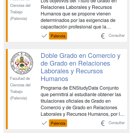
Los objetivos del Título de Grado en
Ciencias del
Relaciones Laborales y Recursos
Trabajo
Humanos que se propone vienen
(Palencia)
determinados por las exigencias de
capacitación profesional que la
sociedad demanda de los futuros
Consultar
Palencia
graduados, teniendo en cuenta la
evolución del contexto socioeconómico
en los últimos años y especialmente los
Doble Grado en Comercio y
cambios acaecidos en el mundo del
de Grado en Relaciones
trabajo...
Laborales y Recursos
Humanos
Facultad de
Ciencias del
Programa de ENStudyData Conjunto
Trabajo
que permitirá al estudiante obtener las
(Palencia)
titulaciones oficiales de Grado en
Comercio y de Grado en Relaciones
Laborales y Recursos Humanos, por la
Universidad de Valladolid, en cinco
Consultar
Palencia
cursos académicos. Ambos títulos se